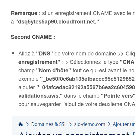
si un enregistrement CNAME avec le
Remarque :
à
"
dsq5ytes5ap90.cloudfront.net.
"
Second CNAME :
Allez à
de votre nom de domaine >> Cli
"DNS"
>> Sélectionnez le type
enregistrement"
"CNA
champ
tout ce qui est avant le n
"Nom d'hôte"
exemple
"
_be50f0c6ab135efbaccc95c5129852
ajouter
"
_04afcedac82192a5587b6ea2c6045981
dans le champ
validations.aws.
"
"Pointe vers
pour sauvegarder l'ajout de votre deuxième CN