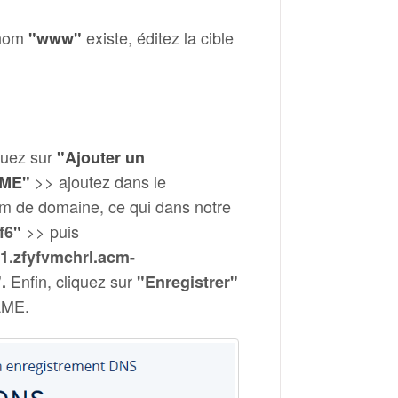
 nom
existe, éditez la cible
"www"
quez sur
"Ajouter un
>> ajoutez dans le
ME"
om de domaine, ce qui dans notre
>> puis
f6
"
.zfyfvmchrl.acm-
Enfin, cliquez sur
"
.
"Enregistrer"
AME.